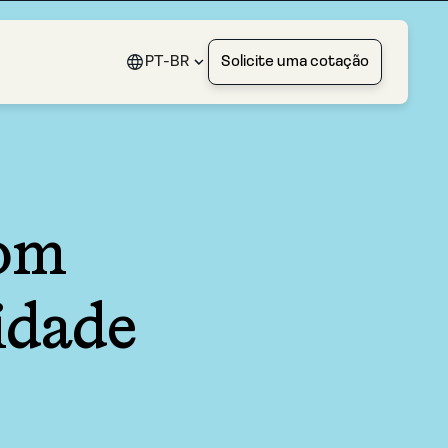
PT-BR
Solicite uma cotação
com
idade