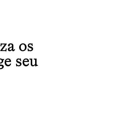
za os
ge seu