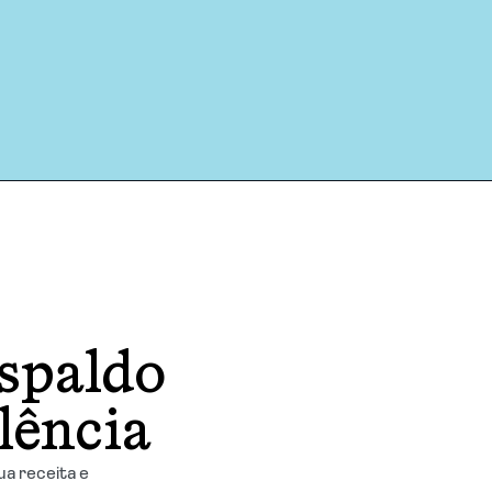
espaldo
lência
ua receita e