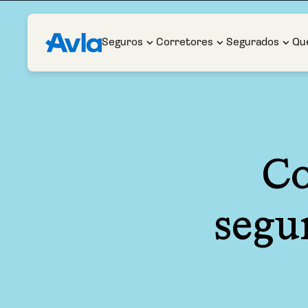
Seguros
Corretores
Segurados
Qu
Co
segu