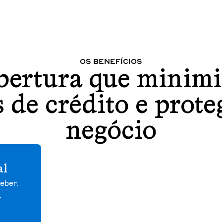
OS BENEFÍCIOS
bertura que minimi
s de crédito e prote
negócio
al
ceber,
,