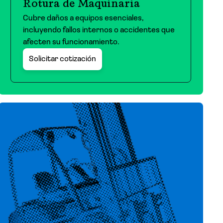
Rotura de Maquinaria
Cubre daños a equipos esenciales,
incluyendo fallos internos o accidentes que
afecten su funcionamiento.
Solicitar cotización