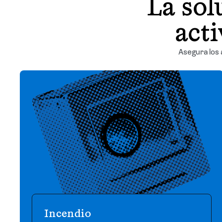
La sol
acti
Asegura los
Incendio