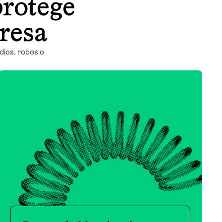
protege
presa
ios, robos o