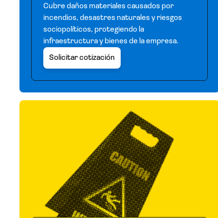
Cubre daños materiales causados por
incendios, desastres naturales y riesgos
sociopolíticos, protegiendo la
infraestructura y bienes de la empresa.
Solicitar cotización