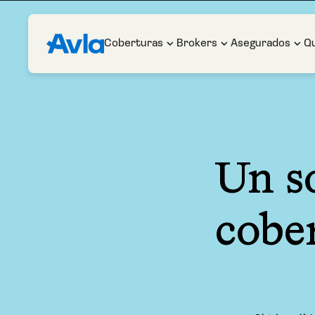
Coberturas
Brokers
Asegurados
Q
Un so
cober