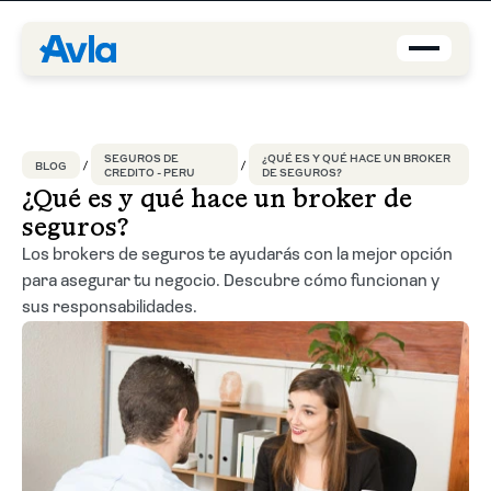
Coberturas
SEGUROS DE
¿QUÉ ES Y QUÉ HACE UN BROKER
BLOG
CREDITO - PERU
DE SEGUROS?
Brokers
¿Qué es y qué hace un broker de
seguros?
Asegurados
Los brokers de seguros te ayudarás con la mejor opción
para asegurar tu negocio. Descubre cómo funcionan y
Quiénes Somos
sus responsabilidades.
Centro de Ayuda
Blog
ES-PE