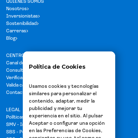
QUIÉNES SOMOS
Nosotros
Inversionistas
Sostenibilidad
Carreras
Blog
CENTRO DE AYUDA
Canal de denuncias
Política de Cookies
Consultas y reclamos
Verifica tu carta fianza
Valida cartas de acreditación
Usamos cookies y tecnologías
Contacto
similares para personalizar el
contenido, adaptar, medir la
publicidad y mejorar tu
LEGAL
experiencia en el sitio. Al pulsar
Políticas
Aceptar o configurar una opción
SMV - Información del emisor
en las Preferencias de Cookies,
SBS - Portal de usuarios