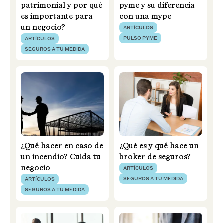
patrimonial y por qué
pyme y su diferencia
es importante para
con una mype
un negocio?
ARTÍCULOS
PULSO PYME
ARTÍCULOS
SEGUROS A TU MEDIDA
¿Qué hacer en caso de
¿Qué es y qué hace un
un incendio? Cuida tu
broker de seguros?
negocio
ARTÍCULOS
SEGUROS A TU MEDIDA
ARTÍCULOS
SEGUROS A TU MEDIDA