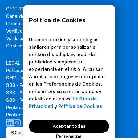
CENTRO DE AYUDA
Canal de denuncias
Política de Cookies
Consultas y reclamos
Verifica tu carta fianza
Valida cartas de acreditación
Usamos cookies y tecnologías
Contacto
similares para personalizar el
contenido, adaptar, medir la
publicidad y mejorar tu
LEGAL
experiencia en el sitio. Al pulsar
Políticas
Aceptar o configurar una opción
SMV - Información del emisor
en las Preferencias de Cookies,
SBS - Portal de usuarios
consientes su uso, tal como se
SBS - Autorización de emisión de Fianzas
detalla en nuestra
Política de
SBS - Relación de seguros ofrecidos
Privacidad
y
Política de Cookies
Protección datos personales
Protocolo sobre derechos protegidos
Aceptar todas
Calle Las Begonias 415, San Isidro, Piso 3, Lima
Personalizar