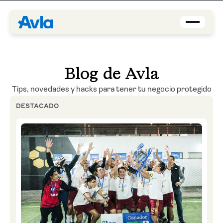
Coberturas
Blog de Avla
Brokers
Tips, novedades y hacks para tener tu negocio protegido
DESTACADO
Asegurados
Quiénes Somos
Centro de Ayuda
Blog
ES-PE