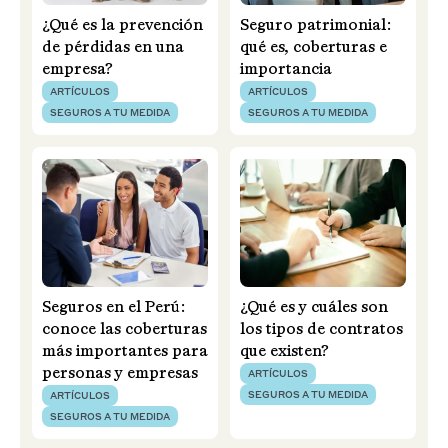
¿Qué es la prevención
Seguro patrimonial:
de pérdidas en una
qué es, coberturas e
empresa?
importancia
ARTÍCULOS
ARTÍCULOS
SEGUROS A TU MEDIDA
SEGUROS A TU MEDIDA
Seguros en el Perú:
¿Qué es y cuáles son
conoce las coberturas
los tipos de contratos
más importantes para
que existen?
personas y empresas
ARTÍCULOS
SEGUROS A TU MEDIDA
ARTÍCULOS
SEGUROS A TU MEDIDA