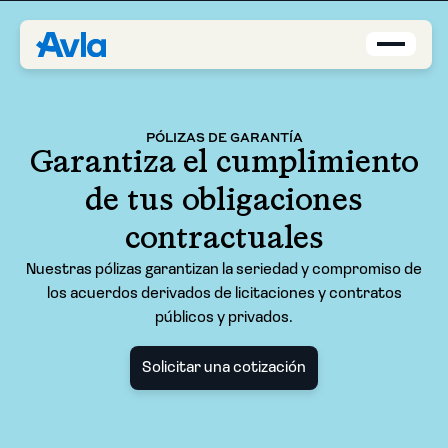
Coberturas
PÓLIZAS DE GARANTÍA
Garantiza el cumplimiento
Brokers
de tus obligaciones
Asegurados
contractuales
Nuestras pólizas garantizan la seriedad y compromiso de
Quiénes Somos
los acuerdos derivados de licitaciones y contratos
públicos y privados.
Centro de Ayuda
Solicitar una cotización
Blog
ES-PE