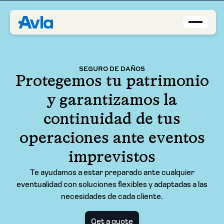
Coverage
SEGURO DE DAÑOS
Protegemos tu patrimonio
Agents
y garantizamos la
About us
continuidad de tus
operaciones ante eventos
Contact
imprevistos
Blog
Te ayudamos a estar preparado ante cualquier
eventualidad con soluciones flexibles y adaptadas a las
EN-US
necesidades de cada cliente.
Request a quote
Get a quote